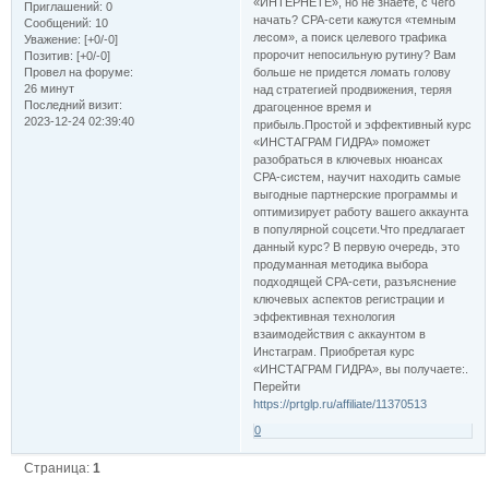
«ИНТЕРНЕТЕ», но не знаете, с чего
Приглашений:
0
начать? CPA-сети кажутся «темным
Сообщений:
10
лесом», а поиск целевого трафика
Уважение:
[+0/-0]
пророчит непосильную рутину? Вам
Позитив:
[+0/-0]
больше не придется ломать голову
Провел на форуме:
26 минут
над стратегией продвижения, теряя
Последний визит:
драгоценное время и
2023-12-24 02:39:40
прибыль.Простой и эффективный курс
«ИНСТАГРАМ ГИДРА» поможет
разобраться в ключевых нюансах
CPA-систем, научит находить самые
выгодные партнерские программы и
оптимизирует работу вашего аккаунта
в популярной соцсети.Что предлагает
данный курс? В первую очередь, это
продуманная методика выбора
подходящей CPA-сети, разъяснение
ключевых аспектов регистрации и
эффективная технология
взаимодействия с аккаунтом в
Инстаграм. Приобретая курс
«ИНСТАГРАМ ГИДРА», вы получаете:.
Перейти
https://prtglp.ru/affiliate/11370513
0
Страница:
1