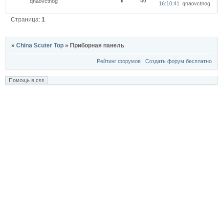
0
40
qnaovctnog
16:10:41
qnaovctnog
Страница:
1
»
China Scuter Top
»
Приборная панель
Рейтинг форумов
|
Создать форум бесплатно